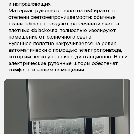
Ваши окна – наш
карниз
Какие бы окна у вас ни были —
панорамные, арочные, мансардные
или стандартные — у нас есть
идеальное решение. Умные
электрокарнизы для любых штор:
раздвижных, римских или рулонных. А
огромный выбор тканей и
профессиональный пошив завершат
образ вашего окна.