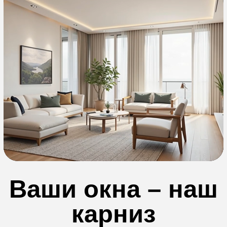
в вашу жизнь
Есть дела по-важней,
чем открывать шторы
Сложные
окна
Если у вас в доме
эркеры или угловые окна
И это далеко не всё...