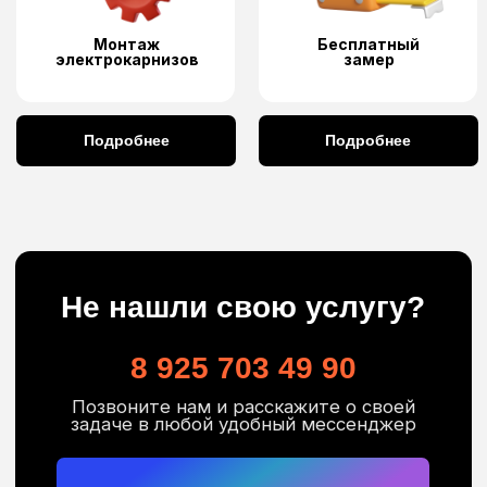
Преимущества наших умных
электрокарнизов
Мы не перекупы-мы производитель
Лучшая цена на рынке
Интеграция в любой Умный дом
Все виды управления ( пульт ДУ,
голосовые помощники (Алиса,
Салют, Маруся), выключатель, WiFi,
сухие контакты)