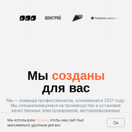
Контакты
8 925 703 49 90
info@profkarniz.ru
Напишите нам в соц сетях
Мы используем
cookie
, чтобы наш сайт был
Ок
максимально удобным для вас
Главная
Каталог
Скидки
Позвонить