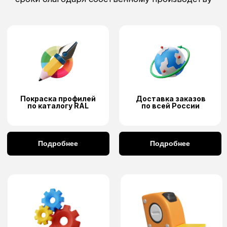
Не нашли свою услугу?
8 925 703 49 90
Позвоните нам и расскажите о своей
задаче в любой удобный мессенджер
Написать в MAX
Написать в
Написать в
Telegram
WhatsApp
Нашли дешевле?
Оставьте ваш номер
телефона, и мы
перезвоним вам и дадим
лучшую цену и гарантии
качества
Бесплатная консультация