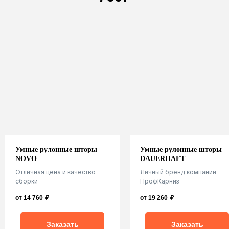
Умные рулонные шторы
Умные рулонные шторы
NOVO
DAUERHAFT
Закажите услуги компании
Отличная цена и качество
Личный бренд компании
ПрофКарниз
сборки
ПрофКарниз
от 14 760
₽
от 19 260
₽
Заказать
Заказать