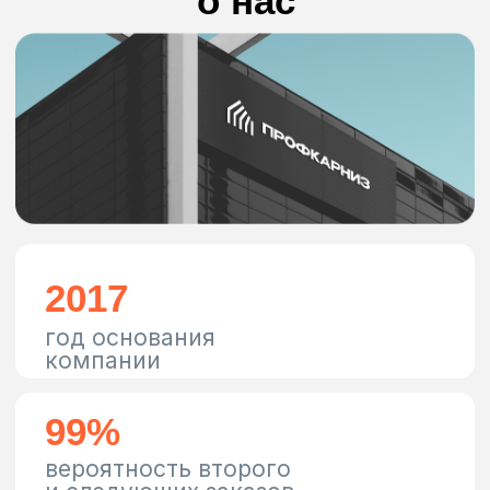
Скидки и
акции
Делайте выгодные покупки,
пользуясь спецпредложениями
Перейти в раздел
ПрофКарниз на
связи!
Будьте в курсе всех
событий и обновлений
Подписаться