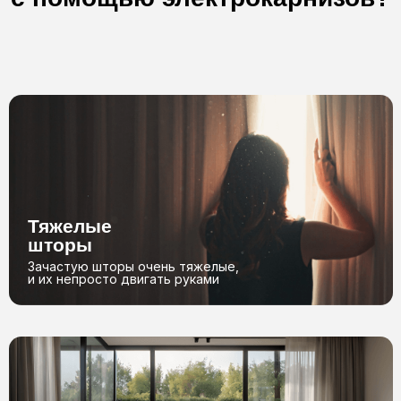
Бесплатный
замер*
Оставьте заявку, и мы с вами
свяжемся
+7
Отправить
Можете быть
уверены в нас
*Бесплатный замер осуществляется в пределах МКАД, по выезду за
пределы МКАД проконсультируйтесь с менеджером
Как мы
работаем?