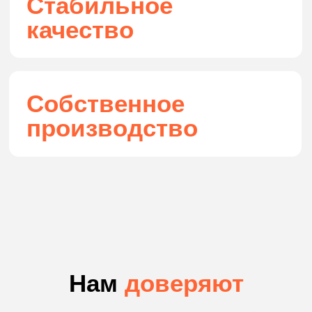
Рулонные шторы
Зимний сад
Шторы плиссе
Электрокарнизы для римских штор
Смарт плёнка
Жалюзи горизонтальные
Перейти в каталог
Услуги и опции
Бесплатный замер
Установка и монтаж
Покраска по RAL
Гнутие профилей
Доставка
Информация
Самовывоз
Инструкции
Вопросы-ответы
Сертификаты
О нас