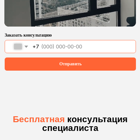
2К+
Покупок умных
штор в месяц
Заказать умные шторы
Какие задачи
решаются
с помощью электрокарнизов?