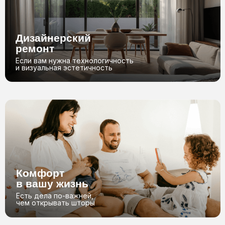
Заявка
Бесплатный
замер*
Оставьте заявку
и мы перезвоним вам
Специалист приедет
к вам в ближайшее время
01
02
Договор
Монтаж
Подписываем договор,
Устанавливаем,
и запускаем в производство
подключаем и настраиваем
04
03
Оставить заявку