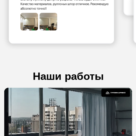
Напишите нам:
Написать в MAX
Написать в
Написать в
Telegram
WhatsApp
или позвоните:
8 925 703 49 90
Наша команда
Профессионалы, которые помогут
выбрать товар в ваш бюджет и закрыть
любой вопрос