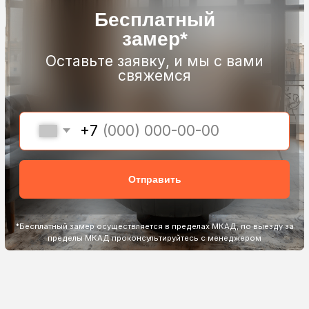
37+
Узнаваемый
регионов
бренд
работают с нами
Стабильное
качество
Собственное
производство