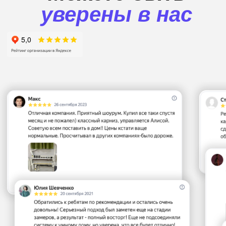
Получите
консультацию
прямо
сейчас
Это абсолютно бесплатно)
+7
Отправить