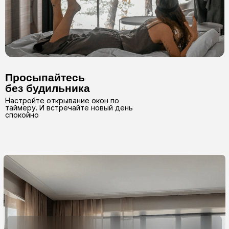
о нас
2017
год основания
компании
99%
вероятность второго
и следующих заказов
15 000+
погонных метров карнизов
производим каждый месяц