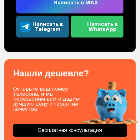
Покраска профиля в любой цвет по
каталогу RAL
Гарантия на продукцию до 5 лет
Рулонные шторы с
электроприводом
Рулонные шторы с электроприводом — это
разновидность жалюзи. Они состоят из полотна
и направляющих.
Материал рулонного полотна выбирают по
степени светонепроницаемости: обычные
ткани «dimout» создают рассеянный свет, а
плотные «blackout» полностью изолируют
помещение от солнечного света.
Рулонное полотно накручивается на ролик
автоматически с помощью электропривода,
которым легко управлять дистанционно. Наши
электрические рулонные шторы обеспечат
комфорт в вашем помещении.