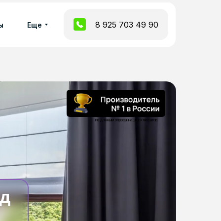
8 925 703 49 90
ы
Еще
по данным опроса наших клиентов
од