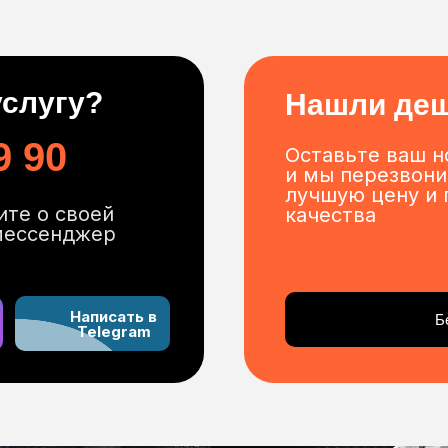
услугу?
Нашли де
9 90
Оставьте ваш н
и мы перезвони
лучшую цену и 
ите о своей
качества
мессенджер
Написать в
Б
Telegram