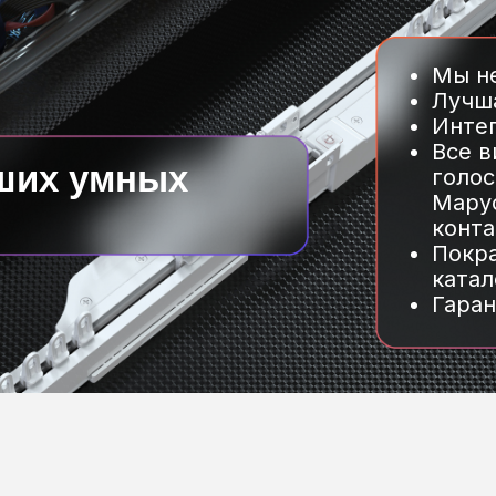
Мы н
Лучша
Инте
Все в
ших умных
голос
Марус
конта
Покра
катал
Гаран