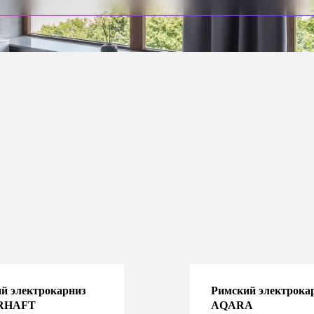
й электрокарниз
Римский электрока
RHAFT
AQARA