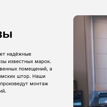
зы
ает надёжные
зы известных марок.
венных помещений, а
имских штор. Наши
 произведут монтаж
ий.