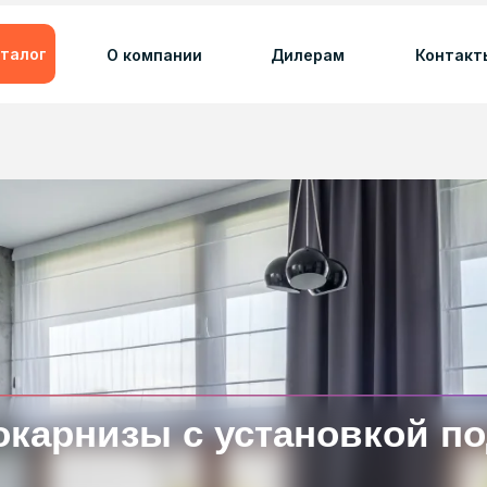
талог
О компании
Дилерам
Контакт
окарнизы с установкой п