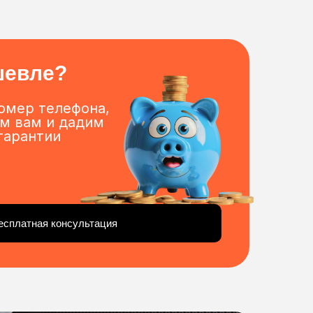
шевле?
омер телефона,
м вам и дадим
гарантии
есплатная консультация