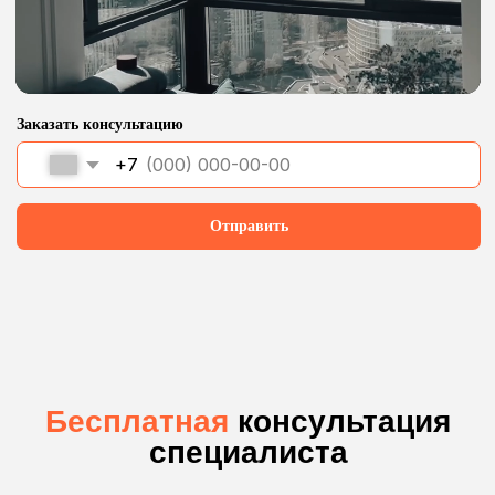
2К+
Покупок умных
штор в месяц
Заказать умные шторы
Какие задачи
решаются
с помощью электрокарнизов?