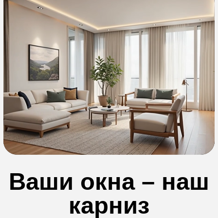
в вашу жизнь
Есть дела по-важней,
чем открывать шторы
Сложные
окна
Если у вас в доме
эркеры или угловые окна
И это далеко не всё...