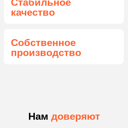
Рулонные шторы
Зимний сад
Шторы плиссе
Электрокарнизы для римских штор
Смарт плёнка
Жалюзи горизонтальные
Перейти в каталог
Услуги и опции
Бесплатный замер
Установка и монтаж
Покраска по RAL
Гнутие профилей
Доставка
Информация
Самовывоз
Инструкции
Вопросы-ответы
Сертификаты
О нас