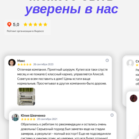
Получите
консультацию
прямо
сейчас
Это абсолютно бесплатно)
+7
Отправить