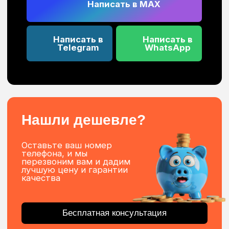
Покраска профиля в любой цвет по
каталогу RAL
Гарантия на продукцию до 5 лет
Рулонные шторы с
электроприводом
Рулонные шторы с электроприводом — это
разновидность жалюзи. Они состоят из полотна
и направляющих.
Материал рулонного полотна выбирают по
степени светонепроницаемости: обычные
ткани «dimout» создают рассеянный свет, а
плотные «blackout» полностью изолируют
помещение от солнечного света.
Рулонное полотно накручивается на ролик
автоматически с помощью электропривода,
которым легко управлять дистанционно. Наши
электрические рулонные шторы обеспечат
комфорт в вашем помещении.