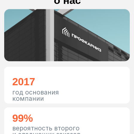
Скидки и
акции
Делайте выгодные покупки,
пользуясь спецпредложениями
Перейти в раздел
ПрофКарниз на
связи!
Будьте в курсе всех
событий и обновлений
Подписаться