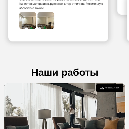
Напишите нам:
Написать в MAX
Написать в
Написать в
Telegram
WhatsApp
или позвоните:
8 925 703 49 90
Наша команда
Профессионалы, которые помогут
выбрать товар в ваш бюджет и закрыть
любой вопрос