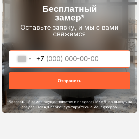
37+
Узнаваемый
регионов
бренд
работают с нами
Стабильное
качество
Собственное
производство