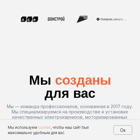
Контакты
8 925 703 49 90
info@profkarniz.ru
Напишите нам в соц сетях
Мы используем
cookie
, чтобы наш сайт был
Ок
максимально удобным для вас
Главная
Каталог
Скидки
Позвонить