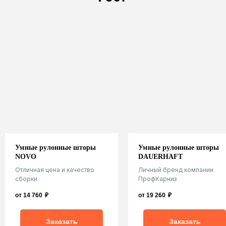
Умные рулонные шторы
Умные рулонные шторы
NOVO
DAUERHAFT
Закажите услуги компании
Отличная цена и качество
Личный бренд компании
ПрофКарниз
сборки
ПрофКарниз
от 14 760
₽
от 19 260
₽
Заказать
Заказать