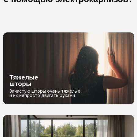
Бесплатный
замер*
Оставьте заявку, и мы с вами
свяжемся
+7
Отправить
Можете быть
уверены в нас
*Бесплатный замер осуществляется в пределах МКАД, по выезду за
пределы МКАД проконсультируйтесь с менеджером
Как мы
работаем?