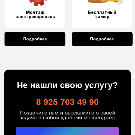
Преимущества наших умных
электрокарнизов
Мы не перекупы-мы производитель
Лучшая цена на рынке
Интеграция в любой Умный дом
Все виды управления ( пульт ДУ,
голосовые помощники (Алиса,
Салют, Маруся), выключатель, WiFi,
сухие контакты)