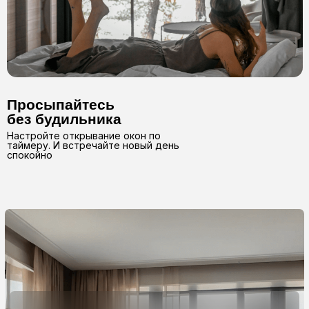
о нас
2017
год основания
компании
99%
вероятность второго
и следующих заказов
15 000+
погонных метров карнизов
производим каждый месяц