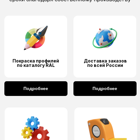
Не нашли свою услугу?
8 925 703 49 90
Позвоните нам и расскажите о своей
задаче в любой удобный мессенджер
Написать в MAX
Написать в
Написать в
Telegram
WhatsApp
Нашли дешевле?
Оставьте ваш номер
телефона, и мы
перезвоним вам и дадим
лучшую цену и гарантии
качества
Бесплатная консультация