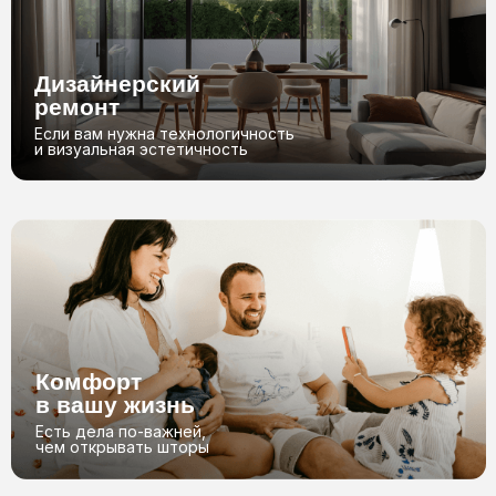
Заявка
Бесплатный
замер*
Оставьте заявку
и мы перезвоним вам
Специалист приедет
к вам в ближайшее время
01
02
Договор
Монтаж
Подписываем договор,
Устанавливаем,
и запускаем в производство
подключаем и настраиваем
04
03
Оставить заявку