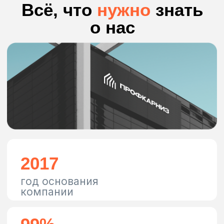
пользуясь спецпредложениями
Перейти в раздел
ПрофКарниз на
связи!
Будьте в курсе всех
событий и обновлений
Подписаться
Новости компании
Свежие сводки из жизни
компании в Telegram канале
Подписаться