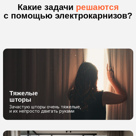
уверены в нас
*Бесплатный замер осуществляется в пределах МКАД, по выезду за
пределы МКАД проконсультируйтесь с менеджером
Как мы
работаем?
Заявка
Бесплатный
замер*
Оставьте заявку
и мы перезвоним вам
Специалист приедет
к вам в ближайшее время
01
02
Договор
Монтаж
Подписываем договор,
Устанавливаем,
и запускаем в производство
подключаем и настраиваем