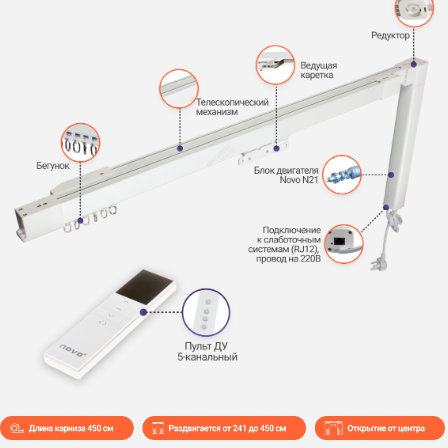
электрокарнизы для любых штор:
раздвижных, римских или рулонных. А
огромный выбор тканей и
профессиональный пошив завершат
образ вашего окна.
2К+
Покупок умных
штор в месяц
Заказать умные шторы