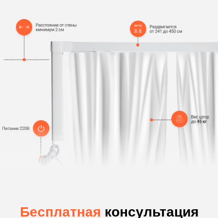
Какие задачи
решаются
с помощью электрокарнизов?
Тяжелые
шторы
Зачастую шторы очень тяжелые,
и их непросто двигать руками