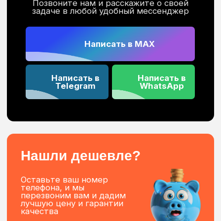
Все виды управления ( пульт ДУ,
голосовые помощники (Алиса,
Салют, Маруся), выключатель, WiFi,
сухие контакты)
Покраска профиля в любой цвет по
каталогу RAL
Гарантия на продукцию до 5 лет
Раздвижные
электрокарнизы
Раздвижные электрокарнизы от компании
«ПрофКарниз» двигают шторы горизонтально.
В ассортименте есть готовые модели, также
можно заказать карниз нестандартного
размера и формы. Доставляем и монтируем
карнизы на объектах заказчиков.
Управляются кнопкой на стене, с пульта или
через мобильное устройство.