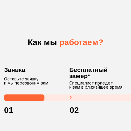
Мы
созданы
для вас
Мы — команда профессионалов, основанная в 2017 году.
Мы специализируемся на производстве и установке
качественных электрокарнизов, моторизированных
систем и других изделий как для жилых, так и для
коммерческих объектов.
Работаем в двух форматах
сотрудничества:
Розница
Продажа всех видов
изделий в короткие сроки
по индивидуальным заказам