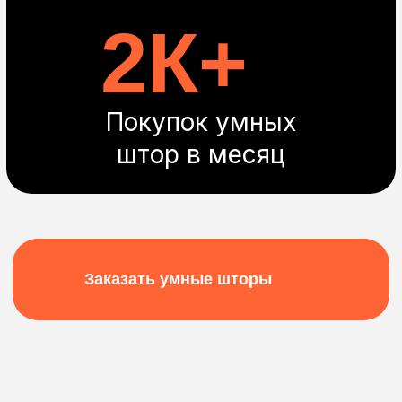
Просыпайтесь
без будильника
Настройте открывание окон по
таймеру. И встречайте новый день
спокойно
Бесплатный
замер*
Оставьте заявку, и мы с вами
свяжемся
+7
Отправить
Можете быть