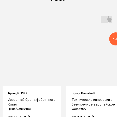
ХИ
Бренд NOVO
Бренд Dauerhaft
Закажите услуги компании
Известный бренд фабричного
Технические инновации и
ПрофКарниз
Китая.
безупречное европейское
Цена/качество
качество