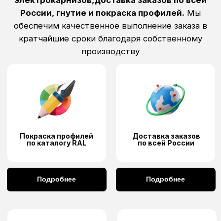
Не нашли свою услугу?
8 925 703 49 90
Позвоните нам и расскажите о своей
задаче в любой удобный мессенджер
Написать в MAX
Написать в
Написать в
Telegram
WhatsApp
Нашли дешевле?
Оставьте ваш номер
телефона, и мы
перезвоним вам и дадим
лучшую цену и гарантии
качества