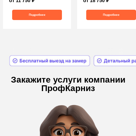
от 11 750
₽
от 18 750
₽
Подробнее
Подробнее
Бесплатная консультация
Наша компания предлагает лучшие условия на
рынке по работе с электрокарнизами:
бесплатный замер, монтаж
электрокарнизов,доставка заказов по всей
России, гнутие и покраска профилей.
Мы
обеспечим качественное выполнение заказа в
кратчайшие сроки благодаря собственному