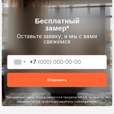
качество
Собственное
производство
Нам
доверяют