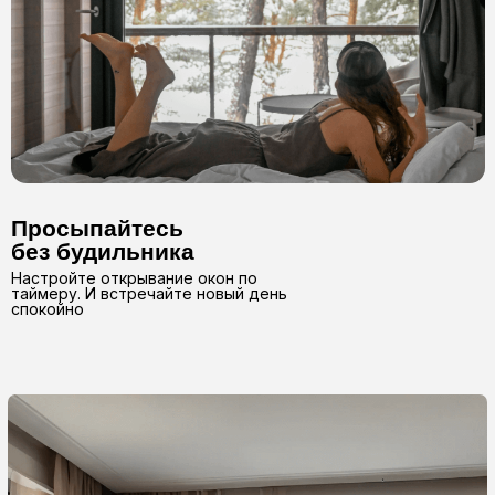
год основания
компании
99%
вероятность второго
и следующих заказов
15 000+
погонных метров карнизов
производим каждый месяц
37+
Узнаваемый
регионов
бренд
работают с нами
Стабильное