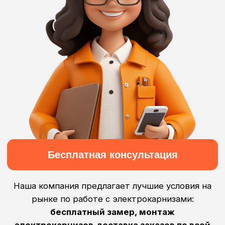
производству
Покраска профилей
Доставка заказов
по каталогу RAL
по всей России
Подробнее
Подробнее
Монтаж
Бесплатный
электрокарнизов
замер
Подробнее
Подробнее